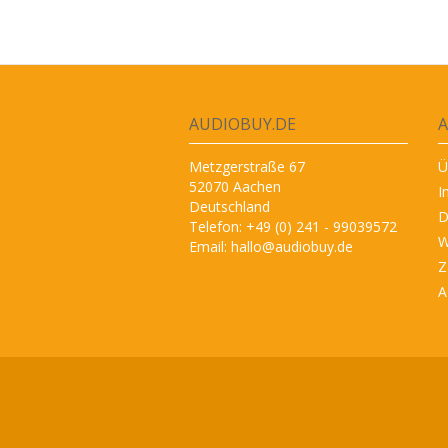
AUDIOBUY.DE
A
Metzgerstraße 67
Ü
52070 Aachen
I
Deutschland
D
Telefon: +49 (0) 241 - 99039572
W
Email:
hallo@audiobuy.de
Z
A