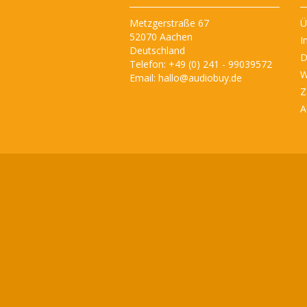
Metzgerstraße 67
Ü
52070 Aachen
I
Deutschland
D
Telefon: +49 (0) 241 - 99039572
W
Email:
hallo@audiobuy.de
Z
A