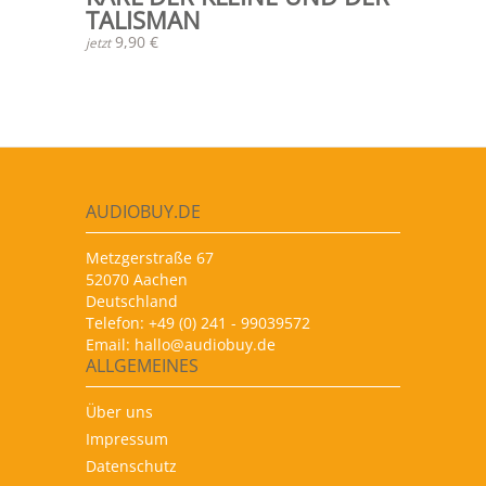
TALISMAN
9,90 €
jetzt
AUDIOBUY.DE
Metzgerstraße 67
52070 Aachen
Deutschland
Telefon: +49 (0) 241 - 99039572
Email:
hallo@audiobuy.de
ALLGEMEINES
Über uns
Impressum
Datenschutz