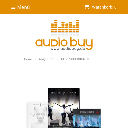
Menü
Warenkorb: 0
Home
Angebote
ATSC SUPERBUNDLE
>
>